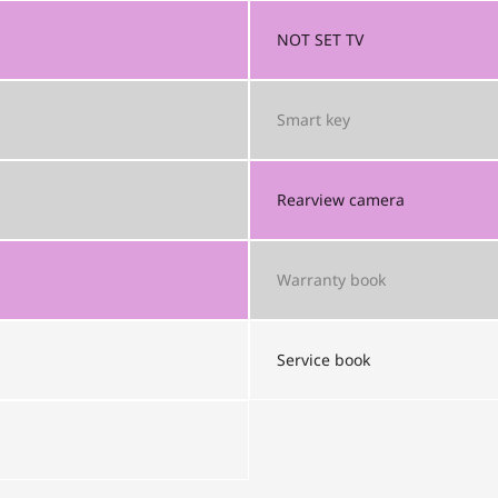
NOT SET
TV
Smart key
Rearview camera
Warranty book
Service book