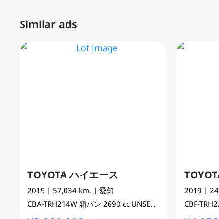
Similar ads
TOYOTA ハイエース
TOYO
2019
| 57,034 km.
| 愛知
2019
| 2
CBA-TRH214W
箱バン
2690 cc
UNSET 2WD
CBF-TRH