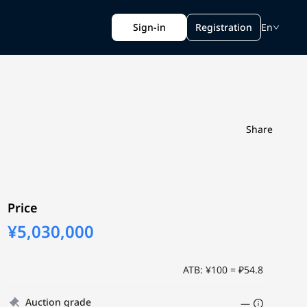
Sign-in
Registration
En
Share
Price
¥5,030,000
ATB: ¥100 = ₽54.8
Auction grade
—