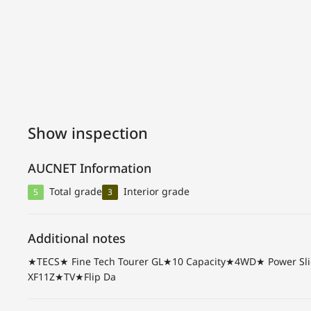
Show inspection
AUCNET Information
Total grade
Interior grade
5
3
Additional notes
★TECS★ Fine Tech Tourer GL★10 Capacity★4WD★ Power Sli
XF11Z★TV★Flip Da