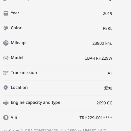
Year
2019
Color
PERL
Mileage
23800 km.
Model
CBA-TRH229W
Transmission
AT
Location
愛知
Engine capacity and type
2690 CC
Vin
TRH229-001****
ハイエース CBA-TRH229W
箱バン
2690 cc UNSET 4WD