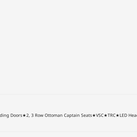
ding Doors★2, 3 Row Ottoman Captain Seats★VSC★TRC★LED Headl