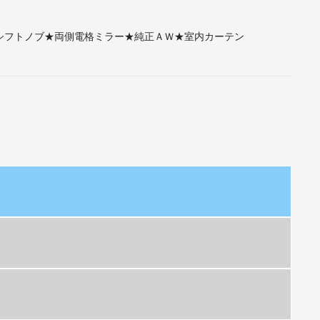
シフトノブ★両側電格ミラー★純正ＡＷ★室内カーテン