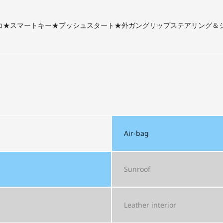
コ★スマートキー★プッシュスタート★外ガングリップステアリング＆
Air-bag
Sunroof
Leather interior