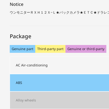
Notice
ウンモニターＲＸＨ１２Ｘ−Ｌ★バックカメラ★ＥＴＣ★ドラレ
Package
Genuine part
Third-party part
Genuine or third-party
AC
Air-conditioning
ABS
Alloy wheels